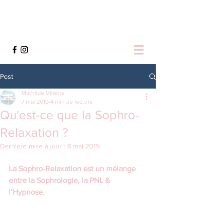
Post
Mathilde Villette
7 mai 2019
4 min de lecture
Qu'est-ce que la Sophro-
Relaxation ?
Dernière mise à jour :
8 mai 2019
La Sophro-Relaxation est un mélange 
entre la Sophrologie, la PNL & 
l’Hypnose.