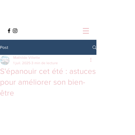
Post
Mathilde Villette
1 juil. 2025
3 min de lecture
S'épanouir cet été : astuces
pour améliorer son bien-
être