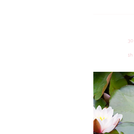
30
1h