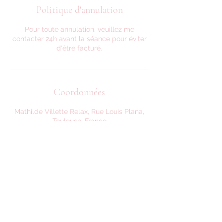
Politique d'annulation
Pour toute annulation, veuillez me
contacter 24h avant la séance pour éviter
d'être facturé.
Coordonnées
Mathilde Villette Relax, Rue Louis Plana,
Toulouse, France
0622365100
mathildevilletterelax@gmail.com
mathildevilletterelax@gmail.com