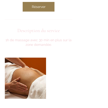
Réserver
Description du service
1h de massage avec 30 min en plus sur la
zone demandée.