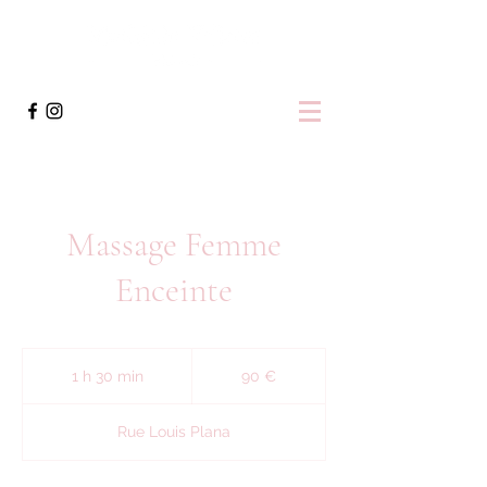
Massage Femme
Enceinte
90
euros
1 h 30 min
1
90 €
3
0
Rue Louis Plana
m
i
n