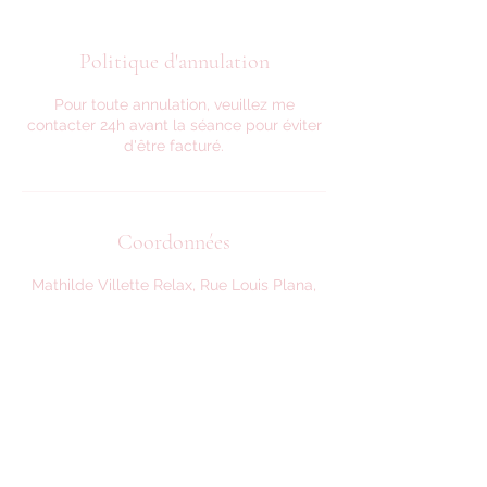
Politique d'annulation
Pour toute annulation, veuillez me
contacter 24h avant la séance pour éviter
d'être facturé.
Coordonnées
Mathilde Villette Relax, Rue Louis Plana,
Toulouse, France
0622365100
mathildevilletterelax@gmail.com