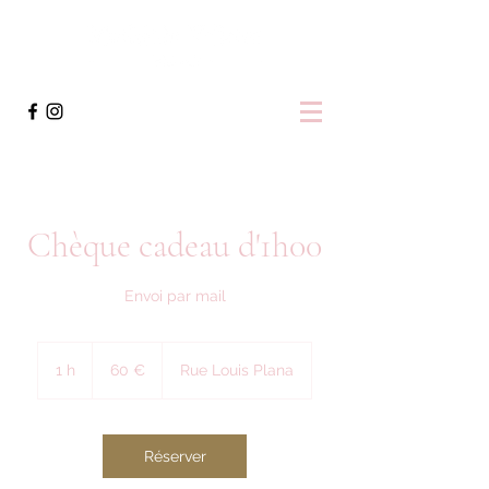
Chèque cadeau d'1h00
Envoi par mail
60
euros
1 h
1
60 €
Rue Louis Plana
Réserver