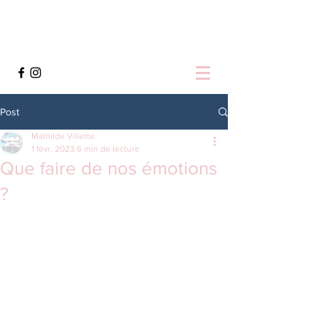
Post
Mathilde Villette
1 févr. 2023
6 min de lecture
Que faire de nos émotions
?