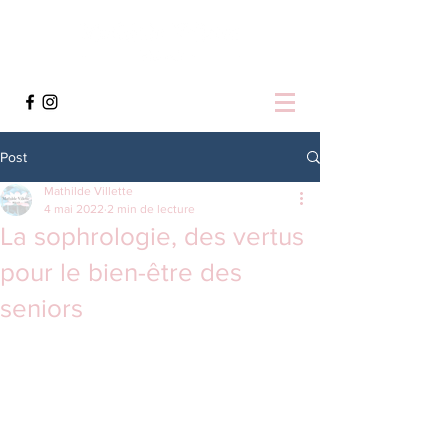
Post
Mathilde Villette
4 mai 2022
2 min de lecture
La sophrologie, des vertus
pour le bien-être des
seniors