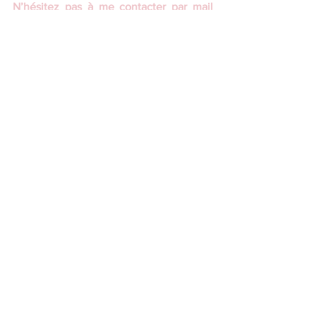
N’hésitez pas à me contacter par mail 
sur mathildevilletterelax@gmail.com, ou 
par téléphone au 06 22 36 51 00.
Bien à vous,
Mathilde Villette
Article en collaboration avec 
https://www.bonjoursenior.fr/
Voir tout
Posts récents