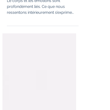
lien entre le corps et l’esprit
?
Le corps et les émotions sont
profondément liés. Ce que nous
ressentons intérieurement s’exprime
souvent physiquement : tensions,
fatigue, douleurs diffuses… Le massage
bien-être est une approche douce qui
permet d’agir à la fois sur le corps et sur
l’équilibre émotionnel. Mais quel est
réellement le lien entre massage et
émotions ?