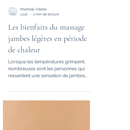
Mathilde Villette
1 juil.
2 min de lecture
Les bienfaits du massage
jambes légères en période
de chaleur
Lorsque les températures grimpent,
nombreuses sont les personnes qui
ressentent une sensation de jambes
lourdes, des gonflements ou une fatigue
circulatoire en fin de journée. La chaleur
ralentit le retour veineux et favorise la
rétention d’eau, créant une sensation
d’inconfort parfois difficile à supporter
au quotidien.