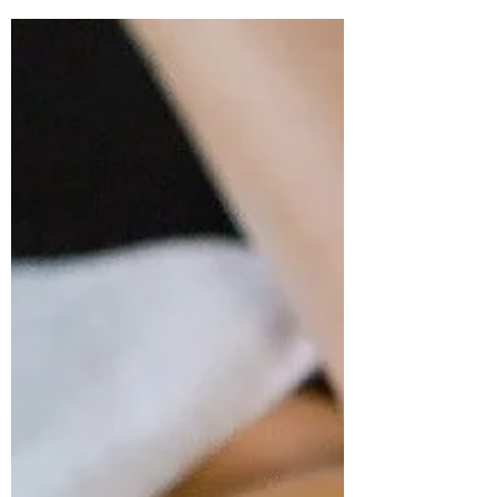
indienne. Plus qu’un simple massage, il
s’inscrit dans une approche globale du
bien-être, visant à rééquilibrer le corps,
l’esprit et l’énergie. À l’approche de l’été,
ce soin est particulièrement bénéfique
pour relancer la vitalité, libérer les
tensions et retrouver un équilibre
intérieur. Qu’est-ce que le massage
ayurvédique ? Le massage ayurvédique
repose sur les principes de l’Ayurveda,
une