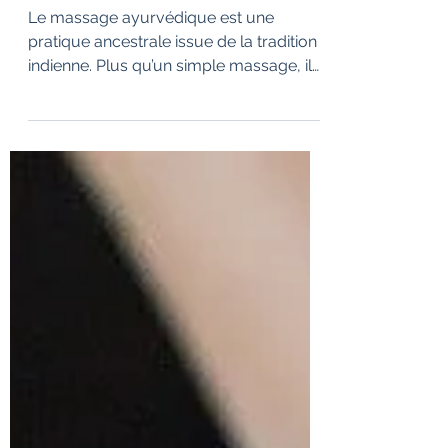
l’esprit
Le massage ayurvédique est une
pratique ancestrale issue de la tradition
indienne. Plus qu’un simple massage, il
s’inscrit dans une approche globale du
bien-être, visant à rééquilibrer le corps,
l’esprit et l’énergie. À l’approche de l’été,
ce soin est particulièrement bénéfique
pour relancer la vitalité, libérer les
tensions et retrouver un équilibre
intérieur. Qu’est-ce que le massage
ayurvédique ? Le massage ayurvédique
repose sur les principes de l’Ayurveda,
une